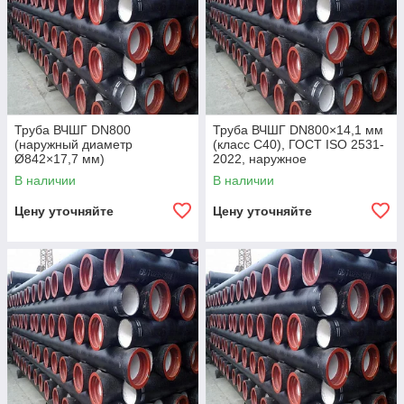
Труба ВЧШГ DN800
Труба ВЧШГ DN800×14,1 мм
(наружный диаметр
(класс C40), ГОСТ ISO 2531-
Ø842×17,7 мм)
2022, наружное
полиуретановое покрытие,
В наличии
В наличии
внутреннее цементно-
песчаное покрытие,
Цену уточняйте
Цену уточняйте