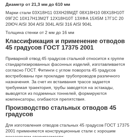
Диаметр от 21,3 мм до 610 мм
Марки стали 03Х18Н11 03ХН28МДТ 08Х18Н10 08Х18Н10Т
09Г2С 10Х17Н13М2Т 12Х18Н10Т 13ХФА 15Х5М 17Г1С 20
20ЮЧ AISI 304 AISI 304L AISI 316 AISI 904L
Толщина стенки от 2 мм до 16 мм
Классификация и применение отводов
45 градусов ГОСТ 17375 2001
Приварной отвод 45 градусов стальной относится к группе
стандартизированных фасонных изделий, изготавливается
согласно ГОСТ. Фитинги с углом поворота 45 градусов
востребованы при прокладке трубопроводов различного
назначения. За счет их встаивания трассе задается
требуемая траектория, трубы заводятся на эстакады,
выводятся из подземных тоннелей, формируются
компенсаторы, огибаются препятствия.
Производство стальных отводов 45
градусов
Для изготовления отводов стальных 45 градусов ГОСТ 17375
2001 применяются конструкционные стали с хорошим
показателем свариваемости: