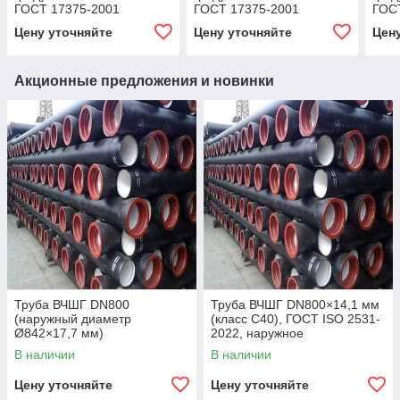
ГОСТ 17375-2001
ГОСТ 17375-2001
ГОС
Цену уточняйте
Цену уточняйте
Цен
Акционные предложения и новинки
Труба ВЧШГ DN800
Труба ВЧШГ DN800×14,1 мм
(наружный диаметр
(класс C40), ГОСТ ISO 2531-
Ø842×17,7 мм)
2022, наружное
полиуретановое покрытие,
В наличии
В наличии
внутреннее цементно-
песчаное покрытие,
Цену уточняйте
Цену уточняйте