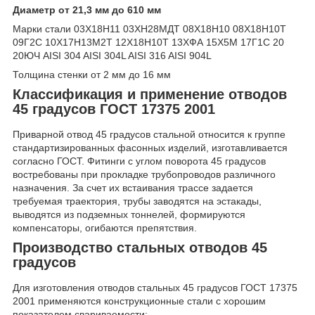
Диаметр от 21,3 мм до 610 мм
Марки стали 03Х18Н11 03ХН28МДТ 08Х18Н10 08Х18Н10Т
09Г2С 10Х17Н13М2Т 12Х18Н10Т 13ХФА 15Х5М 17Г1С 20
20ЮЧ AISI 304 AISI 304L AISI 316 AISI 904L
Толщина стенки от 2 мм до 16 мм
Классификация и применение отводов
45 градусов ГОСТ 17375 2001
Приварной отвод 45 градусов стальной относится к группе
стандартизированных фасонных изделий, изготавливается
согласно ГОСТ. Фитинги с углом поворота 45 градусов
востребованы при прокладке трубопроводов различного
назначения. За счет их встаивания трассе задается
требуемая траектория, трубы заводятся на эстакады,
выводятся из подземных тоннелей, формируются
компенсаторы, огибаются препятствия.
Производство стальных отводов 45
градусов
Для изготовления отводов стальных 45 градусов ГОСТ 17375
2001 применяются конструкционные стали с хорошим
показателем свариваемости: