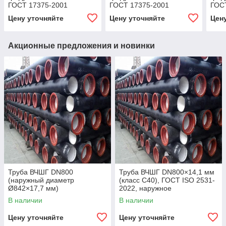
ГОСТ 17375-2001
ГОСТ 17375-2001
ГОС
Цену уточняйте
Цену уточняйте
Цен
Акционные предложения и новинки
Труба ВЧШГ DN800
Труба ВЧШГ DN800×14,1 мм
(наружный диаметр
(класс C40), ГОСТ ISO 2531-
Ø842×17,7 мм)
2022, наружное
полиуретановое покрытие,
В наличии
В наличии
внутреннее цементно-
песчаное покрытие,
Цену уточняйте
Цену уточняйте