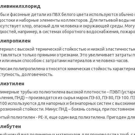
ливинилхлорид
бы и фасонные детали из ПВХ белого цвета используются обычно 
достоки и наборные элементы коллекторов. Для питьевой воды не
исутствует хлор, опасный для человека и окружающей среды. Мог
дкостей, например, в системах оборотного водоснабжения, пожар
липропилен
ериал с высокой термической стойкостью и низкой эластичностью, 
тавляться только прямыми отрезками. Это увеличивает затраты п
 или иным способом с затратами материалов и человеко-часов.
люсам полипропилена относятся химическая стойкость характерна
ступность, долговечность.
лиэтилен
лимерные трубы из полиэтилена высокой плотности – ПЭВП (устар
ления, ПНД) – производятся из сырья марок ПЭ 63, ПЭ 80, ПЭ 100. 
100 используются для напорных и безнапорных систем с высокими
розионной стойкости. Минус ПНД – боязнь солнца, при постоянном
тый полиэтилен - РЕ-Х, еще один вид полиэтилена. Пригоден для
либутен
мый новый вид полимерных материалов для производства труб, с 