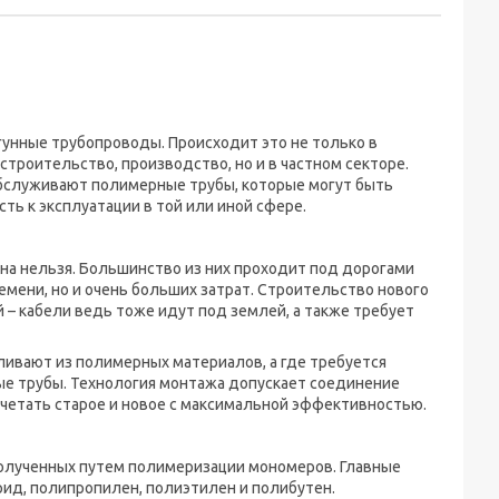
унные трубопроводы. Происходит это не только в
троительство, производство, но и в частном секторе.
 обслуживают полимерные трубы, которые могут быть
сть к эксплуатации в той или иной сфере.
уна нельзя. Большинство из них проходит под дорогами
ремени, но и очень больших затрат. Строительство нового
– кабели ведь тоже идут под землей, а также требует
вливают из полимерных материалов, а где требуется
ные трубы. Технология монтажа допускает соединение
очетать старое и новое с максимальной эффективностью.
полученных путем полимеризации мономеров. Главные
рид, полипропилен, полиэтилен и полибутен.