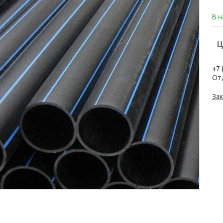
В 
Ц
+7 
От
Зак