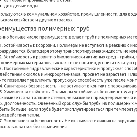
бытовые и промышленные стоки;
дождевые воды.
пользуются в коммунальном хозяйстве, промышленности, для водо
ьском хозяйстве и других отраслях.
реимущества полимерных труб
енно больше число преимуществ делает труб из полимерных мат
Устойчивость к коррозии. Полимеры не вступают в реакцию с ки
разрушается. Благодаря этому транспортируемая жидкость не изм
Устойчивость к развитию биологически активных сред – грибки, 
полимерных материалов, так как те не производят питательную сре
Постоянные гидравлические характеристики и пропускная спосо
действием окислов и микроорганизмов, просвет не зарастает. Плю
что позволяет увеличить пропускную способность уже после монт
Санитарная безопасность - не вступают в контакт с перекачивае
Химическая стойкость. Полимеры устойчивы к большинству агре
сказывается на толщине стенки, не вызывает преждевременный и
Долговечность. Оцененный срок службы трубы из полимерных ма
быть больше, если труба будет эксплуатироваться при температур
воздействия тепла.
Экологическая безопасность. Не оказывают влияния на окружаю
использоваться без ограничения.