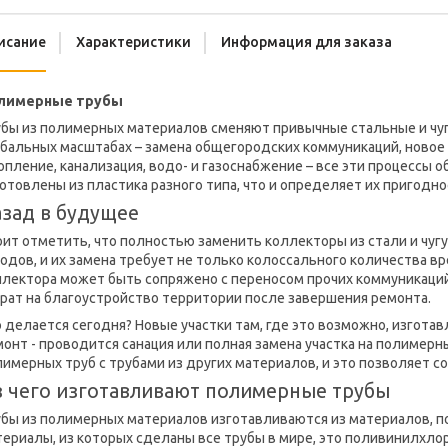
исание
Характеристики
Информация для заказа
лимерные трубы
убы из полимерных материалов сменяют привычные стальные и чуг
бальных масштабах – замена общегородских коммуникаций, новое с
пление, канализация, водо- и газоснабжение – все эти процессы
отовлены из пластика разного типа, что и определяет их пригодно
зад в будущее
ит отметить, что полностью заменить коллекторы из стали и чуг
одов, и их замена требует не только колоссального количества в
лектора может быть сопряжено с переносом прочих коммуникаций 
рат на благоустройство территории после завершения ремонта.
 делается сегодня? Новые участки там, где это возможно, изгота
онт - проводится санация или полная замена участка на полимер
имерных труб с трубами из других материалов, и это позволяет с
 чего изготавливают полимерные трубы
убы из полимерных материалов изготавливаются из материалов, 
ериалы, из которых сделаны все трубы в мире, это поливинилхло