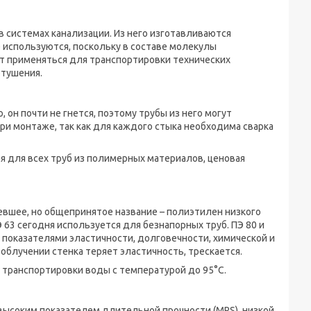
в системах канализации. Из него изготавливаются
 используются, поскольку в составе молекулы
ут применяться для транспортировки технических
отушения.
он почти не гнется, поэтому трубы из него могут
ри монтаже, так как для каждого стыка необходима сварка
я для всех труб из полимерных материалов, ценовая
евшее, но общепринятое название – полиэтилен низкого
ПЭ 63 сегодня используется для безнапорных труб. ПЭ 80 и
 показателями эластичности, долговечности, химической и
 облучении стенка теряет эластичность, трескается.
 транспортировки воды с температурой до 95°С.
высоким показателем длительной прочности (MRS), низкой