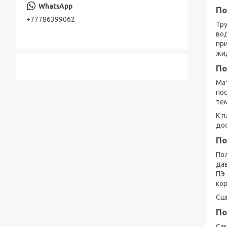
Консольно-моноблочные насосы
По
Стальная лента
+77786399062
Шестерённые насосы
Тру
Лента стальная оцинкованная
во
Насосы песковые
пр
Cварной настил оцинкованный
жи
Трубы по API, ASTM, EN, DIN, ISO
По
Мат
Прутки (Круги) по ASTM, ASME, DIN, EN
пос
тем
Труба хонингованная
К п
Шток полый хромированный
до
По
По
дав
ПЭ 
кор
Сши
По
Са