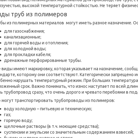
зучестью, высокой температурной стойкостью. Не теряет физичес
ды труб из полимеров
убы из полимерных материалов могут иметь разное назначение. О
для газоснабжения;
канализационные;
для горячей воды и отопления;
для холодной воды;
для прокладки кабеля;
дренажные перфорированные трубы.
 виды имеют маркировку, которая указывает на назначение, сооб
андарте, которому они соответствуют. Категорически запрещено 
обенно нарушать температурный режим. При больших температурах
оженный срок. Важно понимать, что износ наступает по всей длин
ь трубопровод сразу, что очень дорого и чревато перебоями в пода
о могут транспортировать трубопроводы из полимеров:
воду холодную – питьевую и техническую;
газ;
горячую воду;
щелочные растворы (в т.ч. моющие средства);
суспензии и эмульсии со значительным содержанием взвесей;