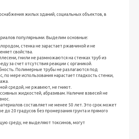
снабжения жилых зданий, социальных объектов, в
ериалов популярными. Выделим основные:
слородом, стенка не зарастает ржавчиной и не
еняет свойства.
плесени, гнили не размножаются на стенках труб из
ду за счет отсутствия реакции с органикой.
бность. Полимерные трубы не разлагаются под
с, по мере использования нарастает гладкость стенки,
ажа.
мой средой, не ржавеют, не гниют.
ссивных жидкостей, абразивам. Наличие взвесей не
знос.
териалов составляет не менее 50 лет. Это срок может
е до 20 градусов без промерзания грунта и прямого
щую среду, не выделяют токсинов, могут