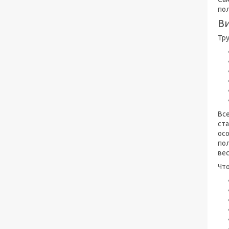
пол
Ви
Тр
Все
ст
ос
пол
вес
Чт