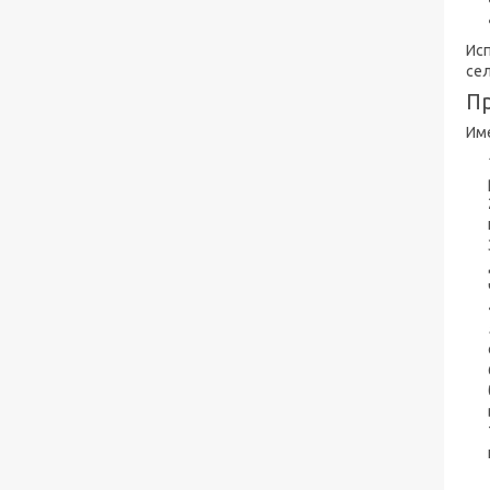
Ис
сел
П
Им