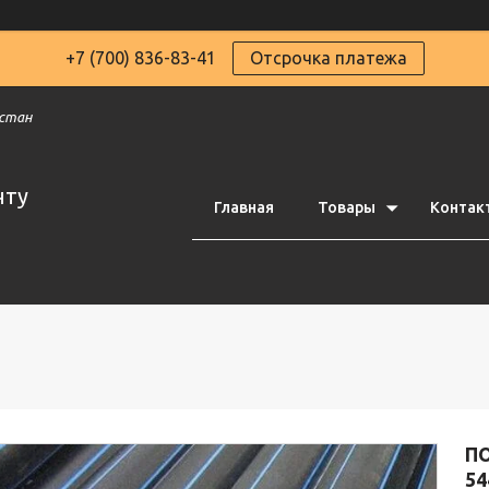
+7 (700) 836-83-41
Отсрочка платежа
хстан
чту
Главная
Товары
Контак
ПО
54