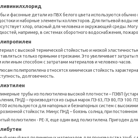
ливинилхлорид
бы и фасонные детали из ПВХ белого цвета используются обычно 
достоки и наборные элементы коллекторов. Для питьевой воды не
исутствует хлор, опасный для человека и окружающей среды. Мог
дкостей, например, в системах оборотного водоснабжения, пожар
липропилен
ериал с высокой термической стойкостью и низкой эластичностью, 
тавляться только прямыми отрезками. Это увеличивает затраты п
 или иным способом с затратами материалов и человеко-часов.
люсам полипропилена относятся химическая стойкость характерна
ступность, долговечность.
лиэтилен
лимерные трубы из полиэтилена высокой плотности – ПЭВП (устар
ления, ПНД) – производятся из сырья марок ПЭ 63, ПЭ 80, ПЭ 100. 
100 используются для напорных и безнапорных систем с высокими
розионной стойкости. Минус ПНД – боязнь солнца, при постоянном
тый полиэтилен - РЕ-Х, еще один вид полиэтилена. Пригоден для
либутен
мый новый вид полимерных материалов для производства труб, с 