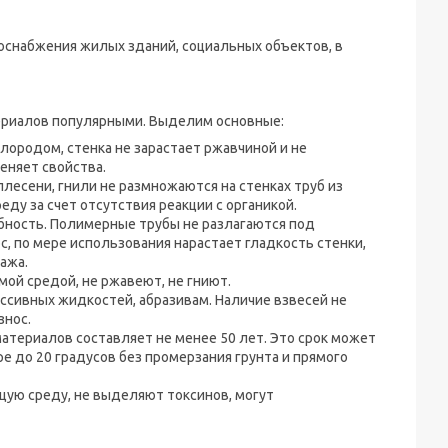
снабжения жилых зданий, социальных объектов, в
ериалов популярными. Выделим основные:
слородом, стенка не зарастает ржавчиной и не
еняет свойства.
плесени, гнили не размножаются на стенках труб из
ду за счет отсутствия реакции с органикой.
бность. Полимерные трубы не разлагаются под
с, по мере использования нарастает гладкость стенки,
ажа.
мой средой, не ржавеют, не гниют.
ссивных жидкостей, абразивам. Наличие взвесей не
знос.
териалов составляет не менее 50 лет. Это срок может
е до 20 градусов без промерзания грунта и прямого
щую среду, не выделяют токсинов, могут