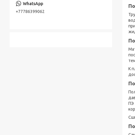
Консольно-моноблочные насосы
По
Стальная лента
+77786399062
Шестерённые насосы
Тру
Лента стальная оцинкованная
во
Насосы песковые
пр
Cварной настил оцинкованный
жи
Трубы по API, ASTM, EN, DIN, ISO
По
Мат
Прутки (Круги) по ASTM, ASME, DIN, EN
пос
тем
Труба хонингованная
К п
Шток полый хромированный
до
По
По
дав
ПЭ 
кор
Сши
По
Са