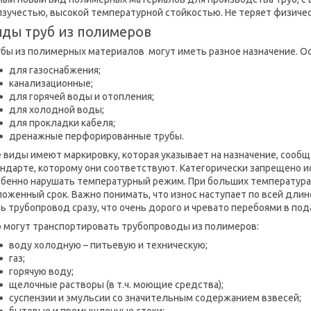
зучестью, высокой температурной стойкостью. Не теряет физичес
ды труб из полимеров
убы из полимерных материалов могут иметь разное назначение. О
для газоснабжения;
канализационные;
для горячей воды и отопления;
для холодной воды;
для прокладки кабеля;
дренажные перфорированные трубы.
 виды имеют маркировку, которая указывает на назначение, сооб
андарте, которому они соответствуют. Категорически запрещено 
обенно нарушать температурный режим. При больших температурах
оженный срок. Важно понимать, что износ наступает по всей длин
ь трубопровод сразу, что очень дорого и чревато перебоями в пода
о могут транспортировать трубопроводы из полимеров:
воду холодную – питьевую и техническую;
газ;
горячую воду;
щелочные растворы (в т.ч. моющие средства);
суспензии и эмульсии со значительным содержанием взвесей;