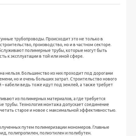
унные трубопроводы. Происходит это не только в
троительство, производство, но и в частном секторе.
 обслуживают полимерные трубы, которые могут быть
сть к эксплуатации в той или иной сфере.
уна нельзя. Большинство из них проходит под дорогами
ремени, но и очень больших затрат. Строительство нового
– кабели ведь тоже идут под землей, а также требует
вливают из полимерных материалов, а где требуется
ные трубы. Технология монтажа допускает соединение
очетать старое и новое с максимальной эффективностью.
полученных путем полимеризации мономеров. Главные
рид, полипропилен, полиэтилен и полибутен.