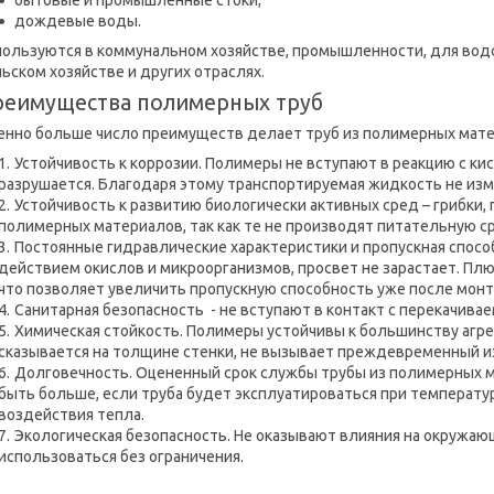
бытовые и промышленные стоки;
дождевые воды.
пользуются в коммунальном хозяйстве, промышленности, для водо
ьском хозяйстве и других отраслях.
реимущества полимерных труб
енно больше число преимуществ делает труб из полимерных мат
Устойчивость к коррозии. Полимеры не вступают в реакцию с ки
разрушается. Благодаря этому транспортируемая жидкость не изм
Устойчивость к развитию биологически активных сред – грибки, 
полимерных материалов, так как те не производят питательную сре
Постоянные гидравлические характеристики и пропускная спосо
действием окислов и микроорганизмов, просвет не зарастает. Плю
что позволяет увеличить пропускную способность уже после монт
Санитарная безопасность - не вступают в контакт с перекачивае
Химическая стойкость. Полимеры устойчивы к большинству агре
сказывается на толщине стенки, не вызывает преждевременный и
Долговечность. Оцененный срок службы трубы из полимерных ма
быть больше, если труба будет эксплуатироваться при температур
воздействия тепла.
Экологическая безопасность. Не оказывают влияния на окружаю
использоваться без ограничения.