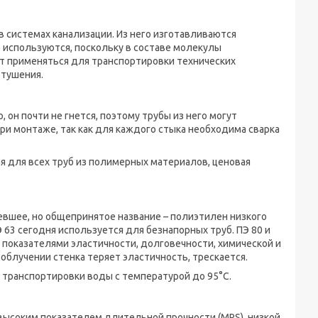
в системах канализации. Из него изготавливаются
 используются, поскольку в составе молекулы
ут применяться для транспортировки технических
отушения.
он почти не гнется, поэтому трубы из него могут
ри монтаже, так как для каждого стыка необходима сварка
я для всех труб из полимерных материалов, ценовая
евшее, но общепринятое название – полиэтилен низкого
ПЭ 63 сегодня используется для безнапорных труб. ПЭ 80 и
 показателями эластичности, долговечности, химической и
 облучении стенка теряет эластичность, трескается.
 транспортировки воды с температурой до 95°С.
высоким показателем длительной прочности (MRS), низкой