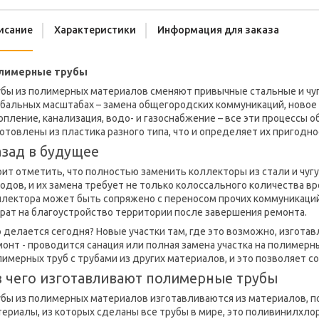
исание
Характеристики
Информация для заказа
лимерные трубы
убы из полимерных материалов сменяют привычные стальные и чуг
бальных масштабах – замена общегородских коммуникаций, новое с
пление, канализация, водо- и газоснабжение – все эти процессы
отовлены из пластика разного типа, что и определяет их пригодно
зад в будущее
ит отметить, что полностью заменить коллекторы из стали и чуг
одов, и их замена требует не только колоссального количества в
лектора может быть сопряжено с переносом прочих коммуникаций 
рат на благоустройство территории после завершения ремонта.
 делается сегодня? Новые участки там, где это возможно, изгота
онт - проводится санация или полная замена участка на полимер
имерных труб с трубами из других материалов, и это позволяет с
 чего изготавливают полимерные трубы
убы из полимерных материалов изготавливаются из материалов, 
ериалы, из которых сделаны все трубы в мире, это поливинилхло