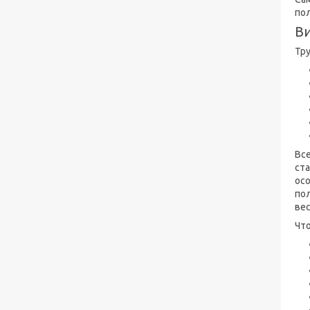
пол
Ви
Тр
Все
ст
ос
пол
вес
Чт