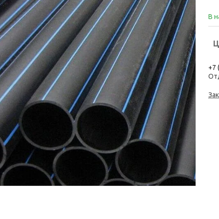
В 
Ц
+7 
От
Зак