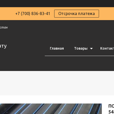
+7 (700) 836-83-41
Отсрочка платежа
хстан
чту
Главная
Товары
Контак
ПО
54