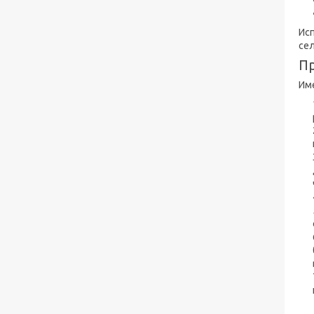
Ис
сел
П
Им