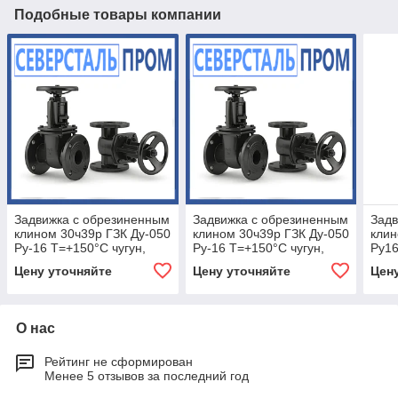
Подобные товары компании
Задвижка с обрезиненным
Задвижка с обрезиненным
Задв
клином 30ч39р ГЗК Ду-050
клином 30ч39р ГЗК Ду-050
клин
Ру-16 Т=+150°С чугун,
Ру-16 Т=+150°С чугун,
Ру16
флан. (вода, щелочн.
флан. (вода, щелочн.
флан
Цену уточняйте
Цену уточняйте
Цен
раствор)
раствор)
раст
О нас
Рейтинг не сформирован
Менее 5 отзывов за последний год