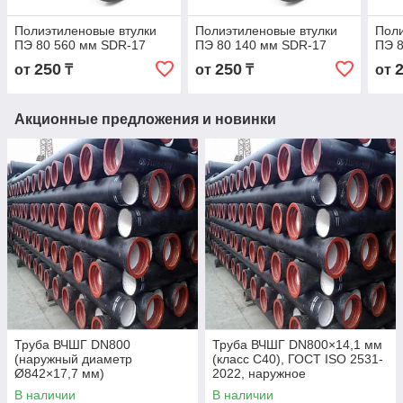
Полиэтиленовые втулки
Полиэтиленовые втулки
Поли
ПЭ 80 560 мм SDR-17
ПЭ 80 140 мм SDR-17
ПЭ 8
250
250
от
₸
от
₸
от
Акционные предложения и новинки
Труба ВЧШГ DN800
Труба ВЧШГ DN800×14,1 мм
(наружный диаметр
(класс C40), ГОСТ ISO 2531-
Ø842×17,7 мм)
2022, наружное
полиуретановое покрытие,
В наличии
В наличии
внутреннее цементно-