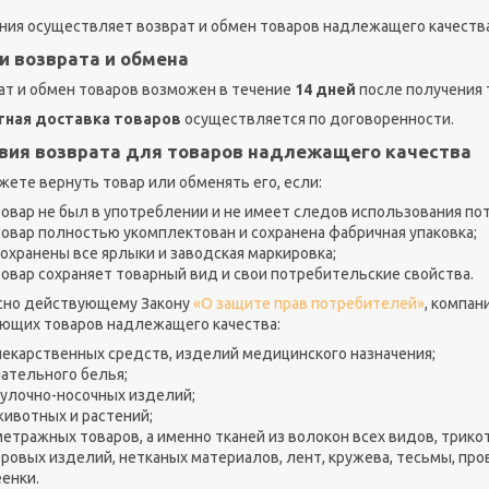
ния осуществляет возврат и обмен товаров надлежащего качества
и возврата и обмена
ат и обмен товаров возможен в течение
14 дней
после получения 
ная доставка товаров
осуществляется по договоренности.
вия возврата для товаров надлежащего качества
жете вернуть товар или обменять его, если:
овар не был в употреблении и не имеет следов использования потре
товар полностью укомплектован и сохранена фабричная упаковка;
сохранены все ярлыки и заводская маркировка;
товар сохраняет товарный вид и свои потребительские свойства.
сно действующему Закону
«О защите прав потребителей»
, компан
ющих товаров надлежащего качества:
лекарственных средств, изделий медицинского назначения;
нательного белья;
чулочно-носочных изделий;
животных и растений;
метражных товаров, а именно тканей из волокон всех видов, трико
ровых изделий, нетканых материалов, лент, кружева, тесьмы, пров
енки.