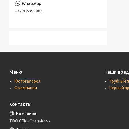
Консольно-моноблочные насосы
Стальная лента
+77786399062
Шестерённые насосы
Лента стальная оцинкованная
Насосы песковые
Cварной настил оцинкованный
Трубы по API, ASTM, EN, DIN, ISO
Прутки (Круги) по ASTM, ASME, DIN, EN
Труба хонингованная
Шток полый хромированный
Меню
Наши пре
Фотогалерея
Трубный 
О компании
Черный п
Контакты
ТОО СПК «СтальКом»