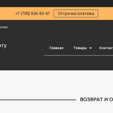
+7 (700) 836-83-41
Отсрочка платежа
хстан
чту
Главная
Товары
Контак
ВОЗВРАТ И 